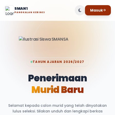
SMAN 1
Masuk
PANGKALAN KERINCI
TAHUN AJARAN 2026/2027
Penerimaan
Murid Baru
Selamat kepada calon murid yang telah dinyatakan
lulus seleksi. Silakan unduh dan lengkapi berkas