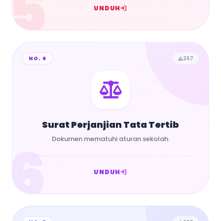
5
UNDUH
NO. 6
257
Surat Perjanjian Tata Tertib
6
Dokumen mematuhi aturan sekolah.
UNDUH