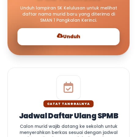
Unduh lampiran SK Kelulusan untuk melihat
daftar nama murid baru yang diterima di
SMAN 1 Pangkalan Kerinci.
Unduh
CATAT TANGGALNYA
Jadwal Daftar Ulang SPMB
Calon murid wajib datang ke sekolah untuk
menyerahkan berkas sesuai dengan jadwal