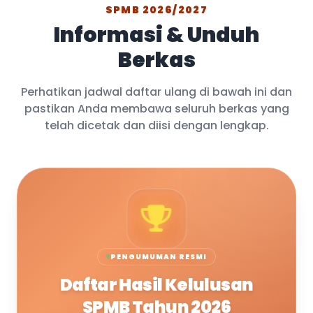
SPMB 2026/2027
Informasi & Unduh
Berkas
Perhatikan jadwal daftar ulang di bawah ini dan
pastikan Anda membawa seluruh berkas yang
telah dicetak dan diisi dengan lengkap.
PENGUMUMAN RESMI
Daftar Hasil Kelulusan
SPMB Tahun 2026