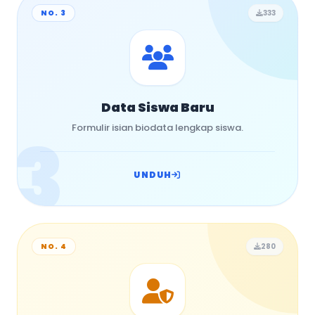
NO. 3
333
Data Siswa Baru
3
Formulir isian biodata lengkap siswa.
UNDUH
NO. 4
280