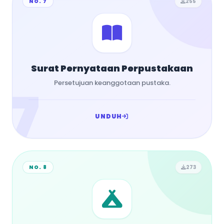
NO. 7
255
Surat Pernyataan Perpustakaan
7
Persetujuan keanggotaan pustaka.
UNDUH
NO. 8
273