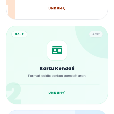
1
UNDUH
NO. 2
397
Kartu Kendali
2
Format ceklis berkas pendaftaran.
UNDUH