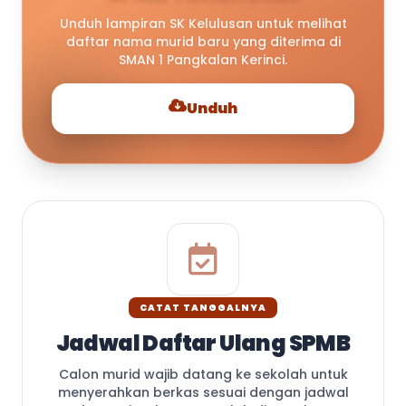
Unduh lampiran SK Kelulusan untuk melihat
daftar nama murid baru yang diterima di
SMAN 1 Pangkalan Kerinci.
Unduh
CATAT TANGGALNYA
Jadwal Daftar Ulang SPMB
Calon murid wajib datang ke sekolah untuk
menyerahkan berkas sesuai dengan jadwal